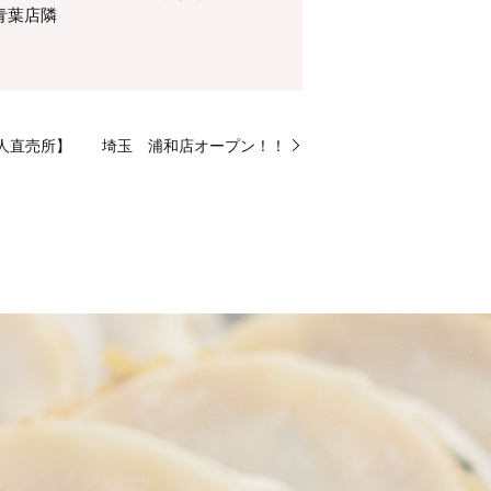
喜青葉店隣
人直売所】 埼玉 浦和店オープン！！