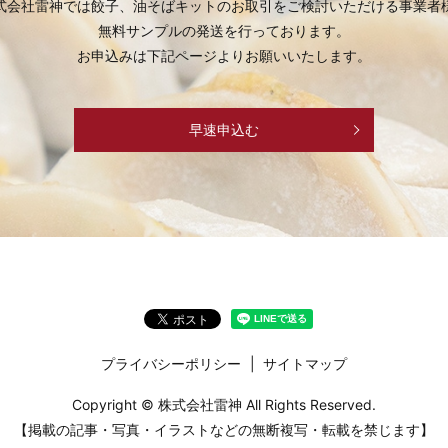
式会社雷神では餃子、油そばキットのお取引をご検討いただける事業者
無料サンプルの発送を行っております。
お申込みは下記ページよりお願いいたします。
早速申込む
プライバシーポリシー
サイトマップ
Copyright © 株式会社雷神 All Rights Reserved.
【掲載の記事・写真・イラストなどの無断複写・転載を禁じます】